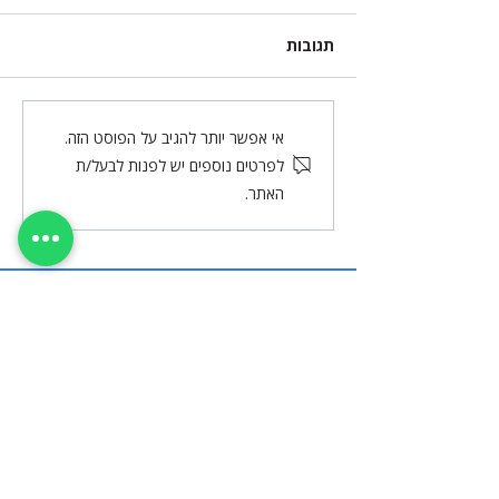
תגובות
תוכנה לניהול מלאי – ניהול
אי אפשר יותר להגיב על הפוסט הזה.
עסק שלא משאיר מקום
לפרטים נוספים יש לפנות לבעל/ת
לטעויות
האתר.
DSBC
- כל השירותים לניהול פיננסי
ויישום פריוריטי, במקום אחד
רוצה להתייעץ?
רוצה לקבל הצעת מחיר?