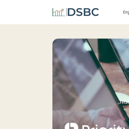
Eng
ות,