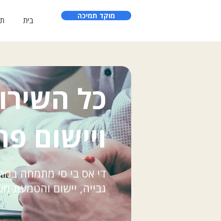
מוקד תמיכה
בית
תו
כל השירות
ויישום פר
די אס בי סי מתמחה במת
גבייה, יישום והטמעת מע